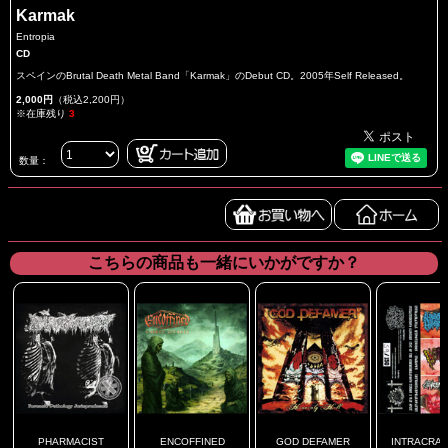
Karmak
Entropia
CD
スペインのBrutal Death Metal Band「Karmak」のDebut CD。2005年Self Released。
2,000円
（税込2,200円）
※在庫残り
3
数量：
こちらの商品も一緒にいかがですか？
PHARMACIST
ENCOFFINED
GOD DEFAMER
INTRACRANI