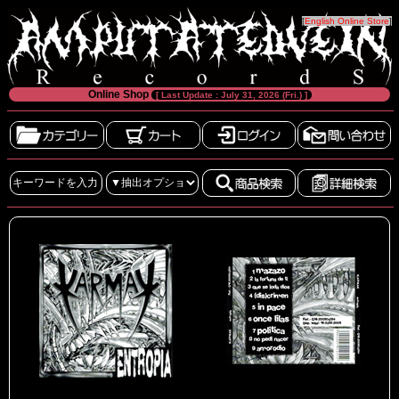
[
English Online Store
]
Online Shop
[ Last Update : July 31, 2026 (Fri.) ]