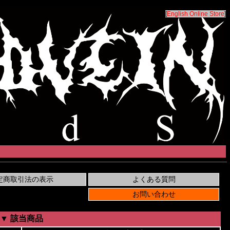
[
English Online Store
]
▼ 該当商品