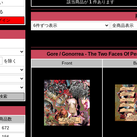
該当商品が
1
件あります
る
Gore / Gonorrea - The Two Faces Of Pe
を除く
Front
B
商品数
672
156