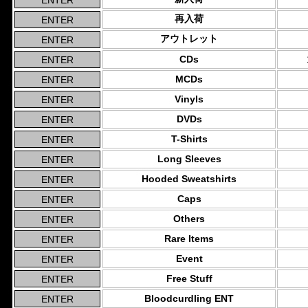
再入荷
アウトレット
CDs
MCDs
Vinyls
DVDs
T-Shirts
Long Sleeves
Hooded Sweatshirts
Caps
Others
Rare Items
Event
Free Stuff
Bloodcurdling ENT