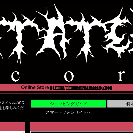
Online Store
[ Last Update : July 31, 2026 (Fri.) ]
スメタルのCD
い物をお楽しみくだ