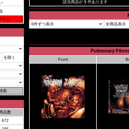
該当商品が
1
件あります
る
Pulmonary Fibrosi
を除く
Front
B
商品数
672
156