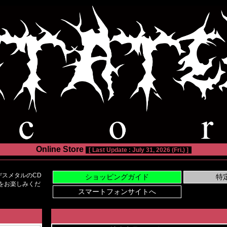
Online Store
[ Last Update : July 31, 2026 (Fri.) ]
スメタルのCD
い物をお楽しみくだ