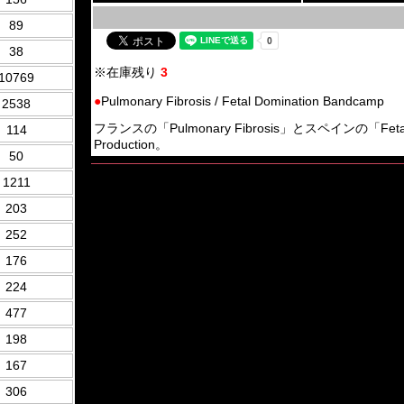
89
38
※在庫残り
3
10769
●
Pulmonary Fibrosis / Fetal Domination Bandcamp
2538
フランスの「Pulmonary Fibrosis」とスペインの「Fetal Do
114
Production。
50
1211
203
252
176
224
477
198
167
306