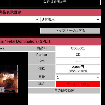
1 件目を表示中
商品表示設定
s / Fetal Domination - SPLIT
商品ID
ack
CD08001
Format
CD
Size
---
2,000円
価格
（税込2,200円）
数量
購入
その他の画像