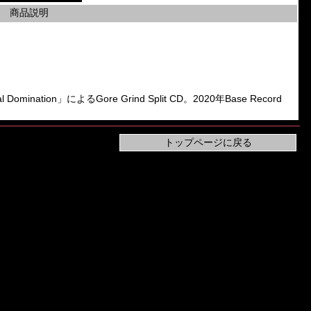
商品説明
mination」によるGore Grind Split CD。2020年Base Record