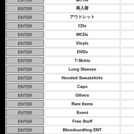
再入荷
アウトレット
CDs
MCDs
Vinyls
DVDs
T-Shirts
Long Sleeves
Hooded Sweatshirts
Caps
Others
Rare Items
Event
Free Stuff
Bloodcurdling ENT