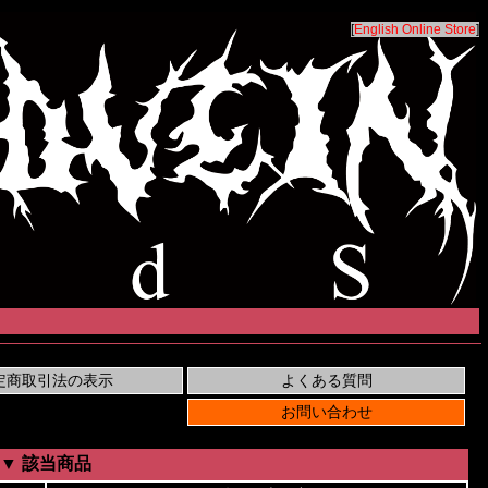
[
English Online Store
]
▼ 該当商品