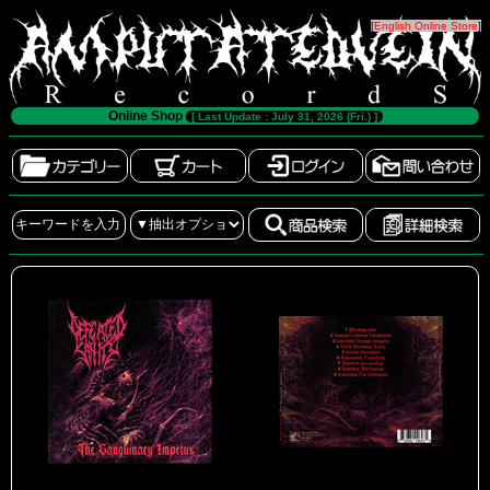
[
English Online Store
]
Online Shop
[ Last Update : July 31, 2026 (Fri.) ]