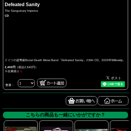
Defeated Sanity
The Sanguinary Impetus
CD
ドイツの超弩級Brutal Death Metal Band「Defeated Sanity」の6th CD。2020年Willowtip。
2,400円
（税込2,640円）
※在庫残り
1
数量：
こちらの商品も一緒にいかがですか？