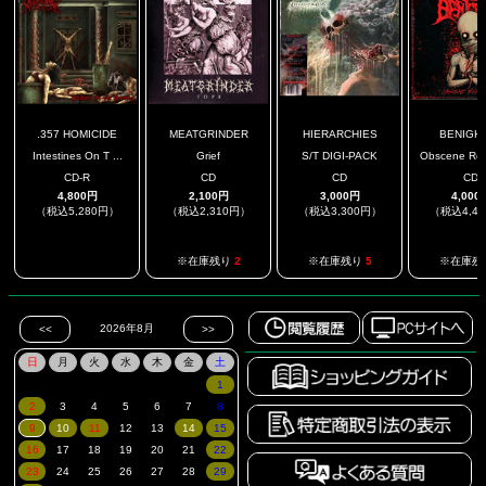
.357 HOMICIDE
MEATGRINDER
HIERARCHIES
BENIGH
Intestines On T ...
Grief
S/T DIGI-PACK
Obscene Repr
CD-R
CD
CD
CD
4,800円
2,100円
3,000円
4,000
（税込5,280円）
（税込2,310円）
（税込3,300円）
（税込4,4
.
※在庫残り
2
※在庫残り
5
※在庫残