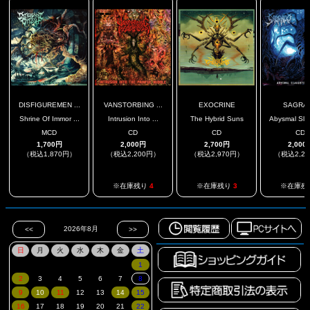
DISFIGUREMEN ...
VANSTORBING ...
EXOCRINE
SAGRA
Shrine Of Immor ...
Intrusion Into ...
The Hybrid Suns
Abysmal Slau
MCD
CD
CD
CD
1,700円
2,000円
2,700円
2,000
（税込1,870円）
（税込2,200円）
（税込2,970円）
（税込2,2
.
※在庫残り
4
※在庫残り
3
※在庫残