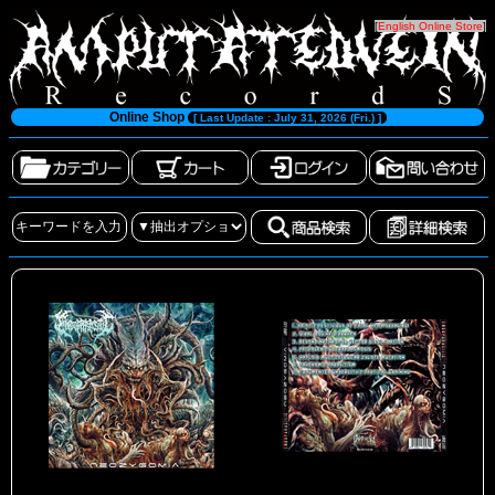
[
English Online Store
]
Online Shop
[ Last Update : July 31, 2026 (Fri.) ]