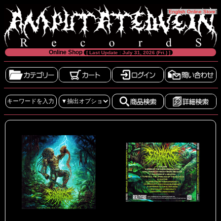
[
English Online Store
]
Online Shop
[ Last Update : July 31, 2026 (Fri.) ]