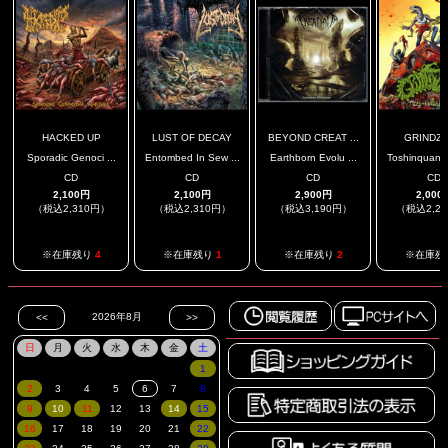
HACKED UP
LUST OF DECAY
BEYOND CREAT ...
GRINDZI
Sporadic Genoci ...
Entombed In Sew ...
Earthborn Evolu ...
Toshinquando
CD
CD
CD
CD
2,100円
2,100円
2,900円
2,000
（税込2,310円）
（税込2,310円）
（税込3,190円）
（税込2,2
※在庫残り
4
※在庫残り
1
※在庫残り
2
※在庫残