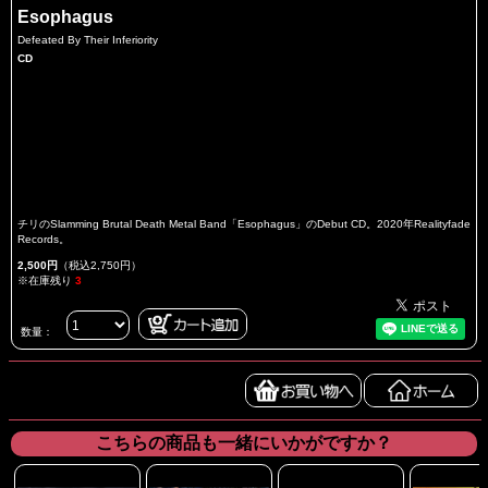
Esophagus
Defeated By Their Inferiority
CD
チリのSlamming Brutal Death Metal Band「Esophagus」のDebut CD。2020年Realityfade
Records。
2,500円
（税込2,750円）
※在庫残り
3
数量：
こちらの商品も一緒にいかがですか？