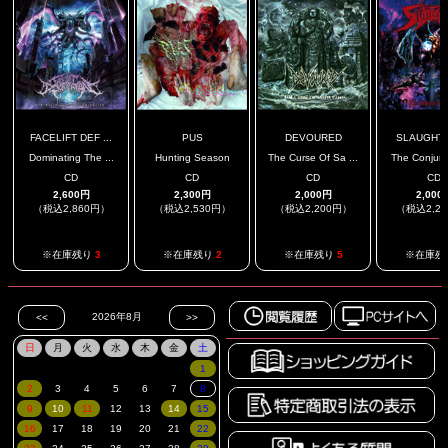
FACELIFT DEF ...
PUS
DEVOURED
SLAUGHT
Dominating The ...
Hunting Season
The Curse Of Sa ...
The Conjuror
CD
CD
CD
CD
2,600円
2,300円
2,000円
2,000
（税込2,860円）
（税込2,530円）
（税込2,200円）
（税込2,2
※在庫残り
3
※在庫残り
2
※在庫残り
5
※在庫残