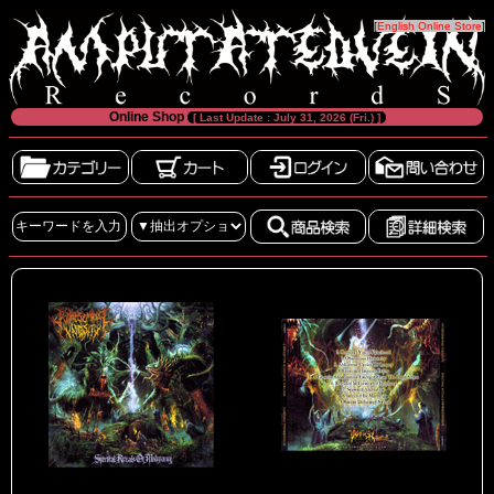
[
English Online Store
]
Online Shop
[ Last Update : July 31, 2026 (Fri.) ]