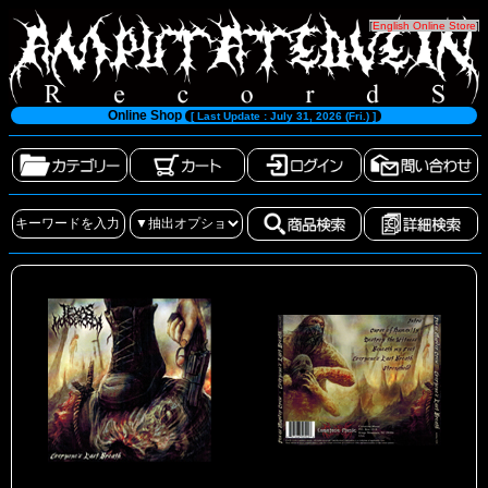
[
English Online Store
]
Online Shop
[ Last Update : July 31, 2026 (Fri.) ]