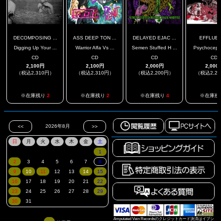
DECOMPOSING ...
ASS DEEP TON ...
DELAYED EJAC ...
EFFLUE
Digging Up Your ...
Warrior Alfa Vs ...
Semen Stuffed H ...
Psychocephal
CD
CD
CD
CD
2,100円
2,100円
2,000円
2,000
（税込2,310円）
（税込2,310円）
（税込2,200円）
（税込2,2
※在庫残り
2
※在庫残り
2
※在庫残り
4
※在庫残
Amputated Vein Recordsのクレジットカード決済はイプシ