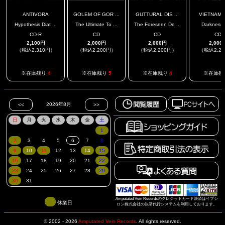
ANTIVORA
GOLEM OF GOR ...
GUTTURAL DIS ...
VIETNAM 
Hypothesis Diat ...
The Ultimate To ...
The Foreseen De ...
Darkness 
CD-R
CD
CD
CD
2,100円
2,000円
2,000円
2,000
（税込2,310円）
（税込2,200円）
（税込2,200円）
（税込2,2
※在庫残り
4
※在庫残り
5
※在庫残り
4
※在庫残
Amputated Vein Recordsのクレジットカード決済はイプシ
休業日
ロン株式会社の決済代行システムを利用しております。
© 2002 - 2026
Amputated Vein Records
.
All rights reserved.