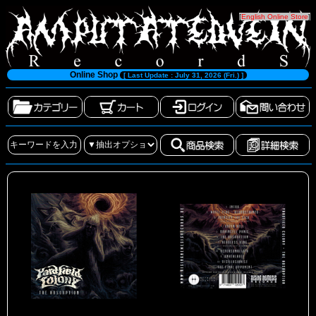
[
English Online Store
]
Online Shop
[ Last Update : July 31, 2026 (Fri.) ]