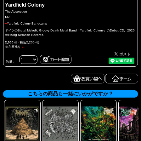
Yardfield Colony
The Absorption
CD
●
Yardfield Colony Bandcamp
ドイツのBrutal Melodic Groovy Death Metal Band「Yardfield Colony」のDebut CD。2020
年Rising Nemesis Records。
2,000円
（税込2,200円）
※在庫残り
2
数量：
こちらの商品も一緒にいかがですか？