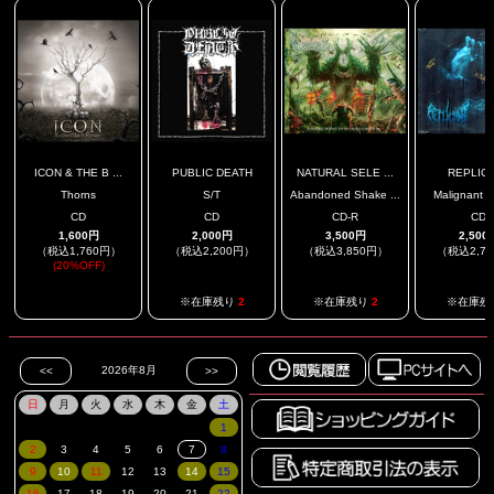
ICON & THE B ...
PUBLIC DEATH
NATURAL SELE ...
REPLIC
Thorns
S/T
Abandoned Shake ...
Malignant Re
CD
CD
CD-R
CD
1,600円
2,000円
3,500円
2,500
（税込1,760円）
（税込2,200円）
（税込3,850円）
（税込2,7
(20%OFF)
.
※在庫残り
2
※在庫残り
2
※在庫残