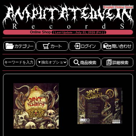
[
English Online Store
]
Online Shop
[ Last Update : July 31, 2026 (Fri.) ]