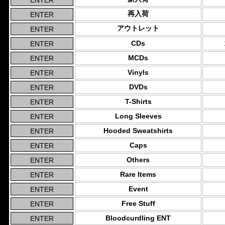
再入荷
アウトレット
CDs
MCDs
Vinyls
DVDs
T-Shirts
Long Sleeves
Hooded Sweatshirts
Caps
Others
Rare Items
Event
Free Stuff
Bloodcurdling ENT