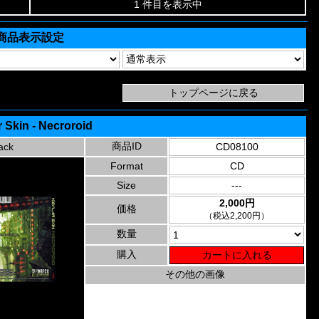
1 件目を表示中
商品表示設定
 Skin - Necroroid
商品ID
ack
CD08100
Format
CD
Size
---
2,000円
価格
（税込2,200円）
数量
購入
その他の画像