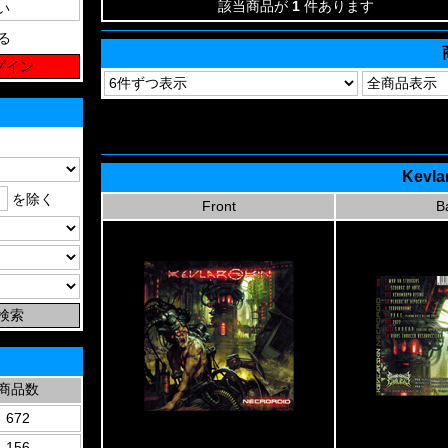
該当商品が
1
件あります
る
Kevlar
を除く
Front
B
商品数
672
156