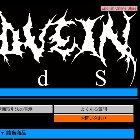
[
English Online Store
]
▼ 該当商品