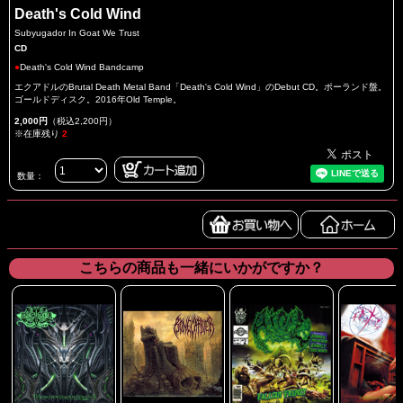
Death's Cold Wind
Subyugador In Goat We Trust
CD
●
Death's Cold Wind Bandcamp
エクアドルのBrutal Death Metal Band「Death's Cold Wind」のDebut CD。ポーランド盤。
ゴールドディスク。2016年Old Temple。
2,000円
（税込2,200円）
※在庫残り
2
数量：
こちらの商品も一緒にいかがですか？