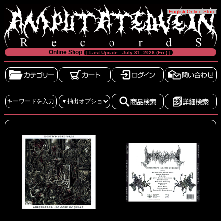
[
English Online Store
]
Online Shop
[ Last Update : July 31, 2026 (Fri.) ]