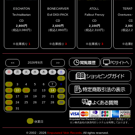
ESCHATON
BONECARVER
ATOLL
TERATO
Techtalitarian
Evil DIGI-PACK
Fallout Frenzy
Overtures Of
CD
CD
CD
CD
2,800円
2,600円
2,100円
2,000
（税込3,080円）
（税込2,860円）
（税込2,310円）
（税込2,2
※在庫残り
1
※在庫残り
3
※在庫残り
3
※在庫残
Amputated Vein Recordsのクレジットカード決済はイプシ
休業日
ロン株式会社の決済代行システムを利用しております。
© 2002 - 2026
Amputated Vein Records
.
All rights reserved.