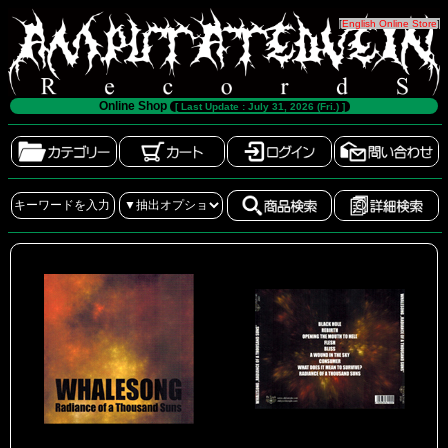
[
English Online Store
]
Online Shop
[ Last Update : July 31, 2026 (Fri.) ]