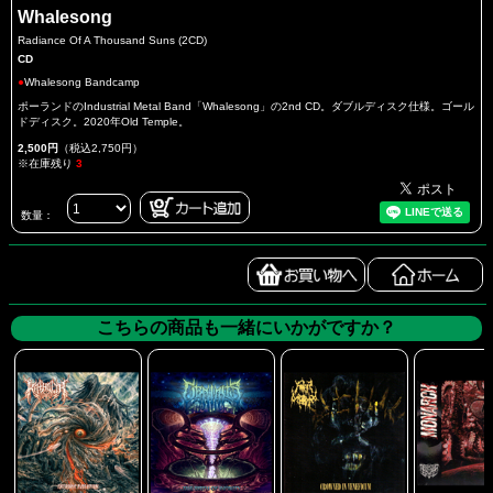
Whalesong
Radiance Of A Thousand Suns (2CD)
CD
●
Whalesong Bandcamp
ポーランドのIndustrial Metal Band「Whalesong」の2nd CD。ダブルディスク仕様。ゴール
ドディスク。2020年Old Temple。
2,500円
（税込2,750円）
※在庫残り
3
数量：
こちらの商品も一緒にいかがですか？