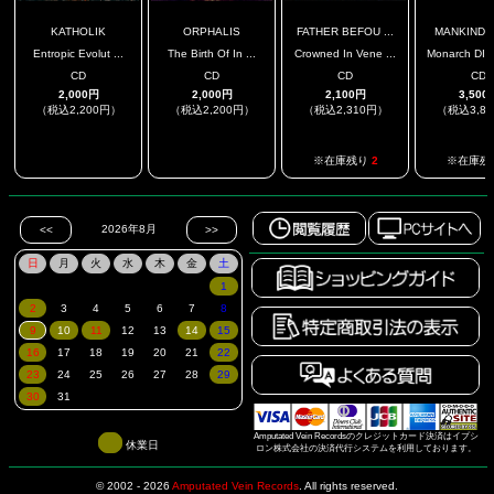
KATHOLIK
ORPHALIS
FATHER BEFOU ...
MANKIND 
Entropic Evolut ...
The Birth Of In ...
Crowned In Vene ...
Monarch DIG
CD
CD
CD
CD
2,000円
2,000円
2,100円
3,500
（税込2,200円）
（税込2,200円）
（税込2,310円）
（税込3,8
.
.
※在庫残り
2
※在庫残
Amputated Vein Recordsのクレジットカード決済はイプシ
休業日
ロン株式会社の決済代行システムを利用しております。
© 2002 - 2026
Amputated Vein Records
.
All rights reserved.