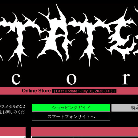
Online Store
[ Last Update : July 31, 2026 (Fri.) ]
スメタルのCD
い物をお楽しみくだ