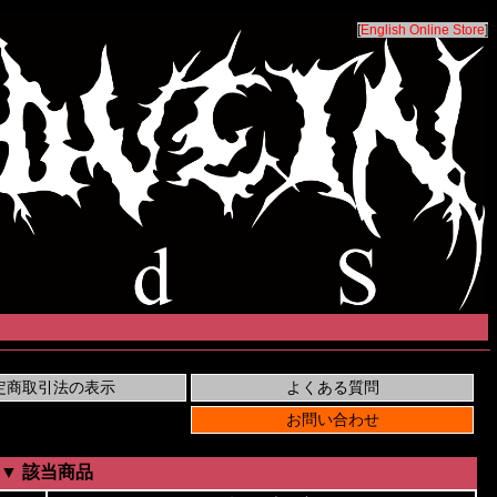
[
English Online Store
]
▼ 該当商品