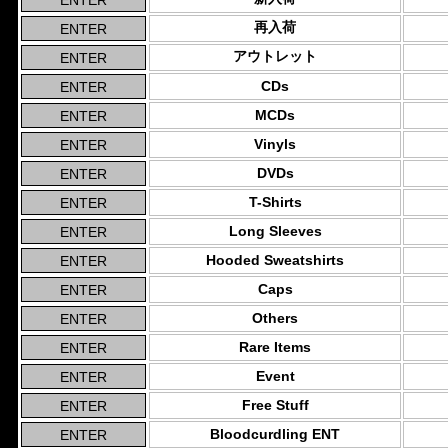
再入荷
アウトレット
CDs
MCDs
Vinyls
DVDs
T-Shirts
Long Sleeves
Hooded Sweatshirts
Caps
Others
Rare Items
Event
Free Stuff
Bloodcurdling ENT