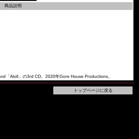
商品説明
d「Atoll」の3rd CD。2020年Gore House Productions。