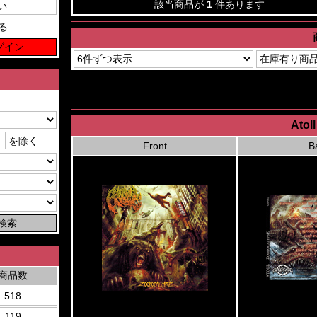
該当商品が
1
件あります
る
Atol
を除く
Front
B
商品数
518
119