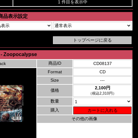
1 件目を表示中
商品表示設定
l - Zoopocalypse
商品ID
ack
CD08137
Format
CD
Size
---
2,100円
価格
（税込2,310円）
数量
購入
その他の画像