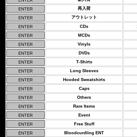
再入荷
アウトレット
CDs
MCDs
Vinyls
DVDs
T-Shirts
Long Sleeves
Hooded Sweatshirts
Caps
Others
Rare Items
Event
Free Stuff
Bloodcurdling ENT