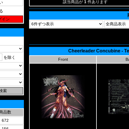
該当商品が
1
件あります
る
Cheerleader Concubine - Te
を除く
Front
B
商品数
672
156