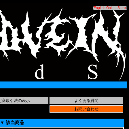
[
English Online Store
]
▼ 該当商品