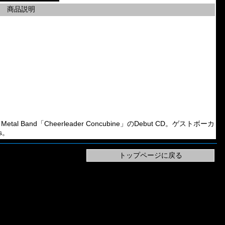
商品説明
etal Band「Cheerleader Concubine」のDebut CD。ゲストボーカ
ds。