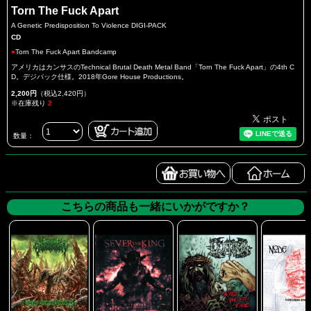
Torn The Fuck Apart
A Genetic Predisposition To Violence DIGI-PACK
CD
●
Torn The Fuck Apart Bandcamp
アメリカはカンサスのTechnical Brutal Death Metal Band「Torn The Fuck Apart」の4th C
D。デジパック仕様。2018年Gore House Productions。
2,200円
（税込2,420円）
※在庫残り
2
数量：
こちらの商品も一緒にいかがですか？