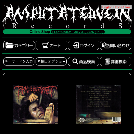
[
English Online Store
]
Online Shop
[ Last Update : July 31, 2026 (Fri.) ]