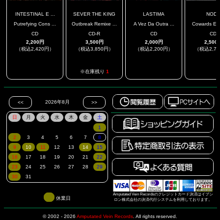
INTESTINAL E ...
SEVER THE KING
LASTIMA
NOD
Putrefying Cons ...
Outbreak Remixe ...
A Vez Da Outra ...
Cowards Emp
CD
CD-R
CD
CD
2,200円
3,500円
2,000円
2,500
（税込2,420円）
（税込3,850円）
（税込2,200円）
（税込2,7
.
.
.
※在庫残り
1
Amputated Vein Recordsのクレジットカード決済はイプシ
休業日
ロン株式会社の決済代行システムを利用しております。
© 2002 - 2026
Amputated Vein Records
.
All rights reserved.