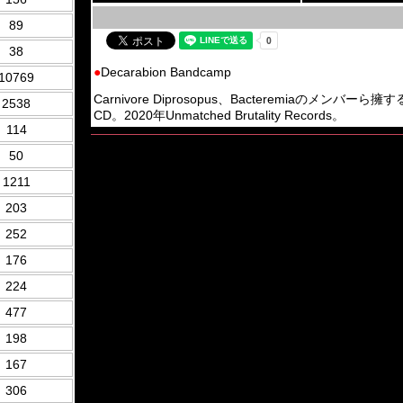
89
38
●
Decarabion Bandcamp
10769
Carnivore Diprosopus、Bacteremiaのメンバーら擁する
2538
CD。2020年Unmatched Brutality Records。
114
50
1211
203
252
176
224
477
198
167
306