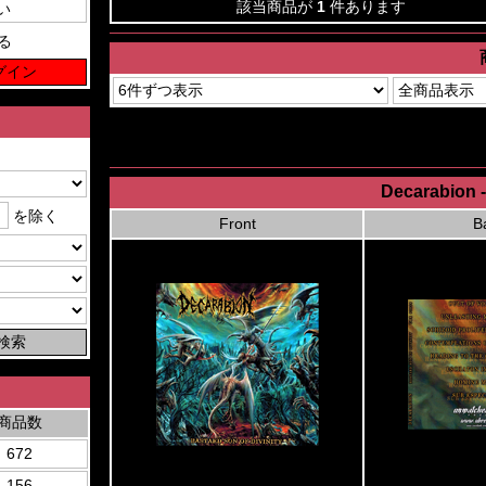
該当商品が
1
件あります
る
Decarabion -
を除く
Front
B
商品数
672
156