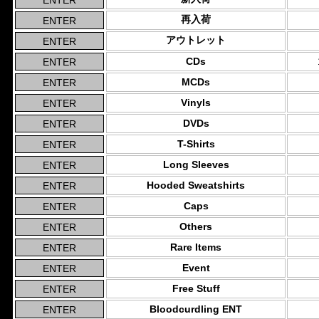
再入荷
アウトレット
CDs
MCDs
Vinyls
DVDs
T-Shirts
Long Sleeves
Hooded Sweatshirts
Caps
Others
Rare Items
Event
Free Stuff
Bloodcurdling ENT