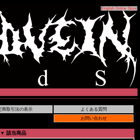
[
English Online Store
]
▼ 該当商品