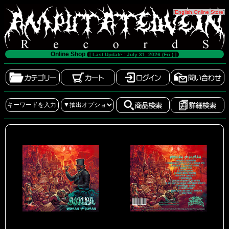
[
English Online Store
]
Online Shop
[ Last Update : July 31, 2026 (Fri.) ]