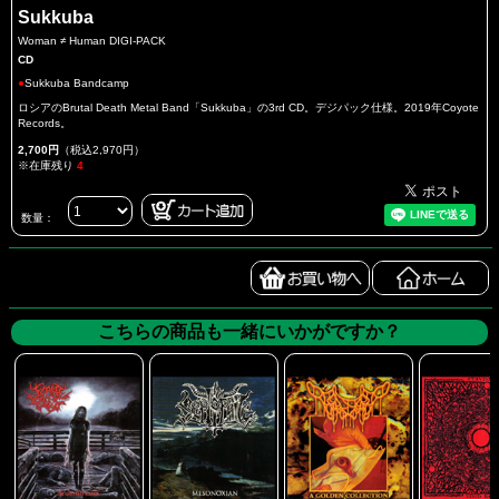
Sukkuba
Woman ≠ Human DIGI-PACK
CD
●
Sukkuba Bandcamp
ロシアのBrutal Death Metal Band「Sukkuba」の3rd CD。デジパック仕様。2019年Coyote
Records。
2,700円
（税込2,970円）
※在庫残り
4
数量：
こちらの商品も一緒にいかがですか？