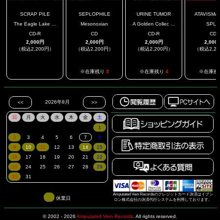
SCRAP PILE
SEPLOPHILE
URINE TUMOR
ATAVISMA /
The Eagle Lake ...
Mesonoxian
A Golden Collec ...
SPLI
CD-R
CD
CD-R
CD
2,000円
2,000円
2,000円
2,000
（税込2,200円）
（税込2,200円）
（税込2,200円）
（税込2,2
.
※在庫残り
3
※在庫残り
4
※在庫残
Amputated Vein Recordsのクレジットカード決済はイプシ
休業日
ロン株式会社の決済代行システムを利用しております。
© 2002 - 2026
Amputated Vein Records
.
All rights reserved.