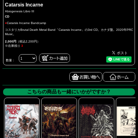
Catarsis Incarne
Abiogenesis Libro III
CD
●
Catarsis Incarne Bandcamp
コスタリカBrutal Death Metal Band「Catarsis Incarne」の3rd CD。カナダ盤。2020年PRC
Music。
2,000円
（税込2,200円）
※在庫残り
3
数量：
こちらの商品も一緒にいかがですか？