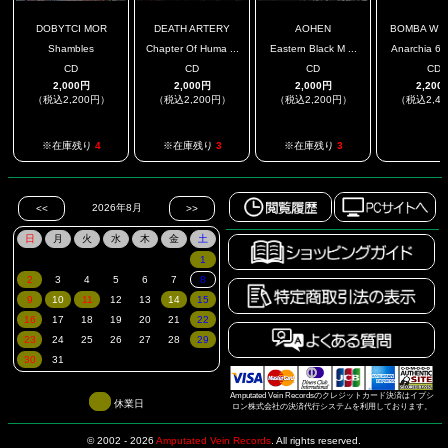
DOBYTCI MOR
DEATH ARTERY
AOHEN
BOMBA W T
Shambles
Chapter Of Huma ...
Eastern Black M ...
Anarchia 666
CD
CD
CD
CD
2,000円
2,000円
2,000円
2,200
（税込2,200円）
（税込2,200円）
（税込2,200円）
（税込2,4
.
※在庫残り
4
※在庫残り
3
※在庫残り
3
Amputated Vein Recordsのクレジットカード決済はイプシ
休業日
ロン株式会社の決済代行システムを利用しております。
© 2002 - 2026
Amputated Vein Records
.
All rights reserved.