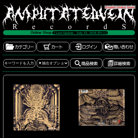
[
English Online Store
]
Online Shop
[ Last Update : July 31, 2026 (Fri.) ]