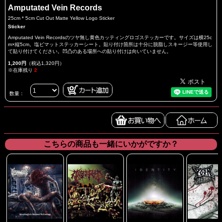
Amputated Vein Records
25cm * 5cm Cut Out Matte Yellow Logo Sticker
Sticker
Amputated Vein Recordsのツヤ無し黄色カッティングロゴステッカーです。サイズは横25c
m×縦5cm。塩ビマットステッカーシート。貼り付け箇所は十分に脱脂しスキージー等使用し
て貼り付けてください。凹凸のある場所への貼り付けは向いていません。
1,200円
（税込1,320円）
※在庫残り
2
数量：
こちらの商品も一緒にいかがですか？