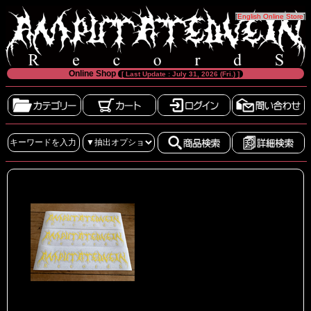
[
English Online Store
]
Online Shop
[ Last Update : July 31, 2026 (Fri.) ]