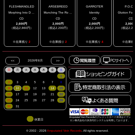
FLESHMANGLED
ARSEBREED
GARROTER
P.O.O.
Morphing Into D ...
Munching The Ro ...
Identity
Glutton For 
CD
CD
CD
CD
2,600円
2,000円
2,000円
2,000
（税込2,860円）
（税込2,200円）
（税込2,200円）
（税込2,2
※在庫残り
2
※在庫残り
2
※在庫残り
4
※在庫残
Amputated Vein Recordsのクレジットカード決済はイプシ
休業日
ロン株式会社の決済代行システムを利用しております。
© 2002 - 2026
Amputated Vein Records
.
All rights reserved.