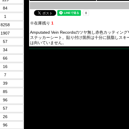
84
1
※在庫残り
1
8258
Amputated Vein Recordsのツヤ無し赤色カ
1907
ステッカーシート。貼り付け箇所は十分に脱脂しスキ
57
は向いていません。
34
66
16
7
39
85
96
57
26
96