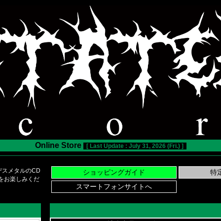
Online Store
[ Last Update : July 31, 2026 (Fri.) ]
スメタルのCD
い物をお楽しみくだ