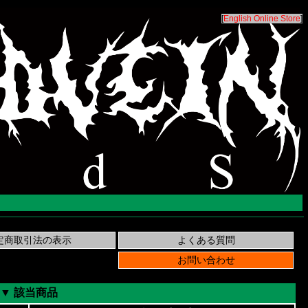
[
English Online Store
]
▼ 該当商品