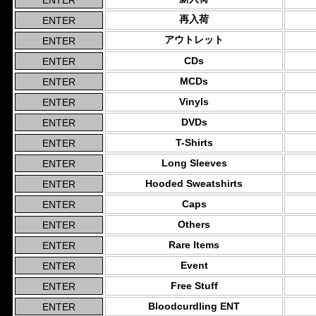
再入荷
アウトレット
CDs
MCDs
Vinyls
DVDs
T-Shirts
Long Sleeves
Hooded Sweatshirts
Caps
Others
Rare Items
Event
Free Stuff
Bloodcurdling ENT