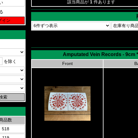
該当商品が
1
件あります
る
Amputated Vein Records - 9cm *
を除く
Front
B
商品数
518
119