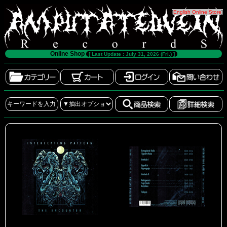
[
English Online Store
]
Online Shop
[ Last Update : July 31, 2026 (Fri.) ]