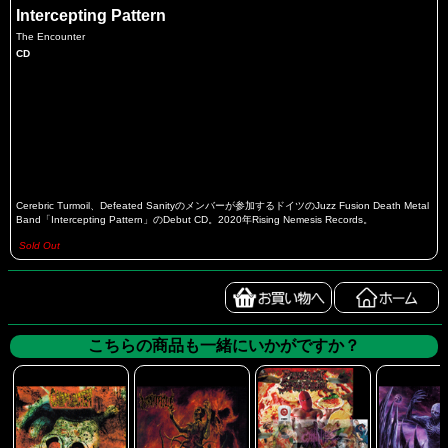
Intercepting Pattern
The Encounter
CD
Cerebric Turmoil、Defeated Sanityのメンバーが参加するドイツのJuzz Fusion Death Metal
Band「Intercepting Pattern」のDebut CD。2020年Rising Nemesis Records。
Sold Out
こちらの商品も一緒にいかがですか？