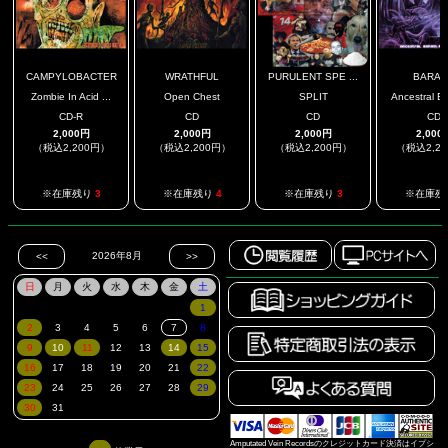
CAMPYLOBACTER
WRATHFUL
PURULENT SPE ...
BARA
Zombie In Acid ...
Open Chest
SPLIT
Ancestral Ba
CD-R
CD
CD
CD
2,000円
2,000円
2,000円
2,000
（税込2,200円）
（税込2,200円）
（税込2,200円）
（税込2,2
※在庫残り
3
※在庫残り
4
※在庫残り
3
※在庫残
Amputated Vein Recordsのクレジットカード決済はイプシ