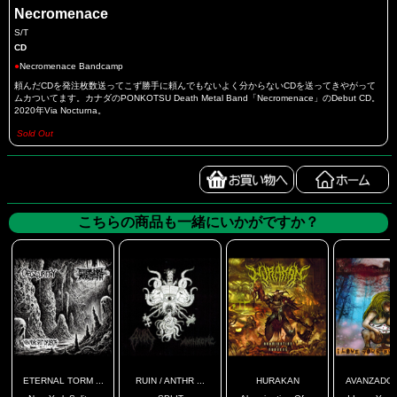
Necromenace
S/T
CD
●
Necromenace Bandcamp
頼んだCDを発注枚数送ってこず勝手に頼んでもないよく分からないCDを送ってきやがって
ムカついてます。カナダのPONKOTSU Death Metal Band「Necromenace」のDebut CD。
2020年Via Nocturna。
Sold Out
こちらの商品も一緒にいかがですか？
ETERNAL TORM ...
RUIN / ANTHR ...
HURAKAN
AVANZADO E