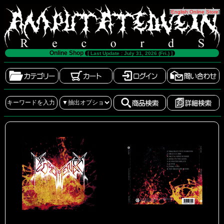
[
English Online Store
]
Online Shop
[ Last Update : July 31, 2026 (Fri.) ]