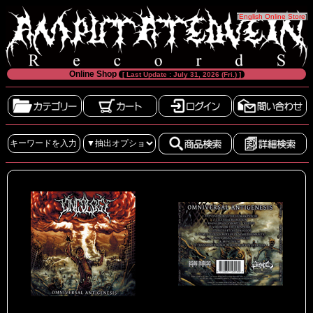
[
English Online Store
]
Online Shop
[ Last Update : July 31, 2026 (Fri.) ]