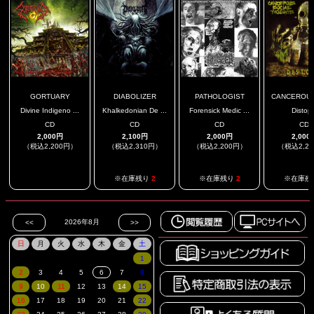
GORTUARY
DIABOLIZER
PATHOLOGIST
CANCEROUS 
Divine Indigeno ...
Khalkedonian De ...
Forensick Medic ...
Distopi
CD
CD
CD
CD
2,000円
2,100円
2,000円
2,000
（税込2,200円）
（税込2,310円）
（税込2,200円）
（税込2,2
.
※在庫残り
2
※在庫残り
2
※在庫残