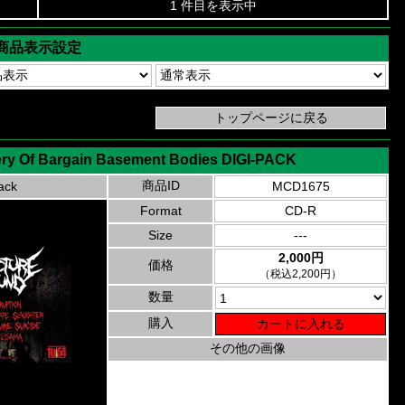
1 件目を表示中
商品表示設定
ery Of Bargain Basement Bodies DIGI-PACK
商品ID
ack
MCD1675
Format
CD-R
Size
---
2,000円
価格
（税込2,200円）
数量
購入
その他の画像