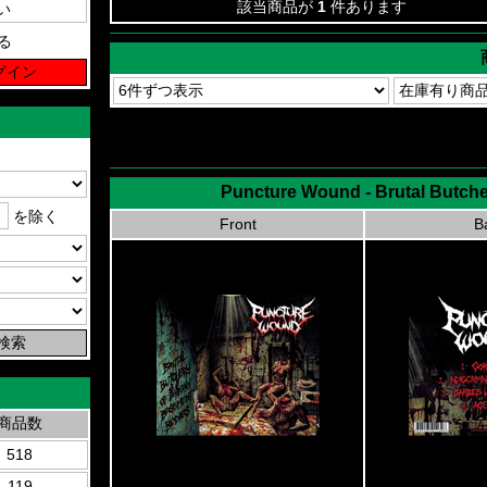
該当商品が
1
件あります
る
Puncture Wound - Brutal Butch
を除く
Front
B
商品数
518
119