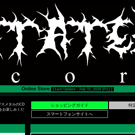
Online Store
[ Last Update : July 31, 2026 (Fri.) ]
スメタルのCD
い物をお楽しみくだ