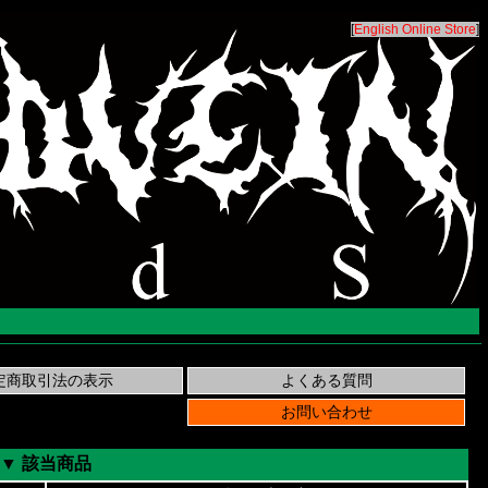
[
English Online Store
]
▼ 該当商品