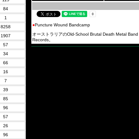
84
1
●
Puncture Wound Bandcamp
8258
オーストラリアのOld-School Brutal Death Metal B
1907
Records。
57
34
66
16
7
39
85
96
57
26
96