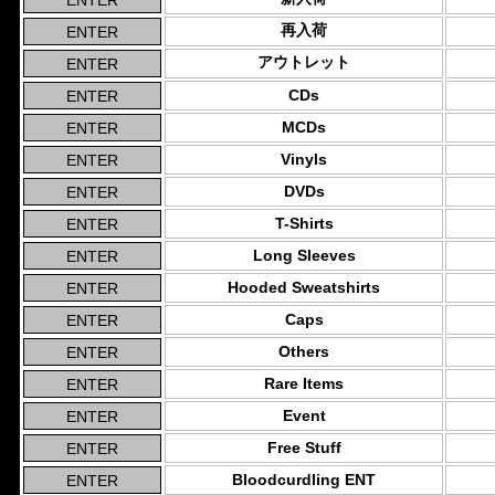
再入荷
アウトレット
CDs
MCDs
Vinyls
DVDs
T-Shirts
Long Sleeves
Hooded Sweatshirts
Caps
Others
Rare Items
Event
Free Stuff
Bloodcurdling ENT