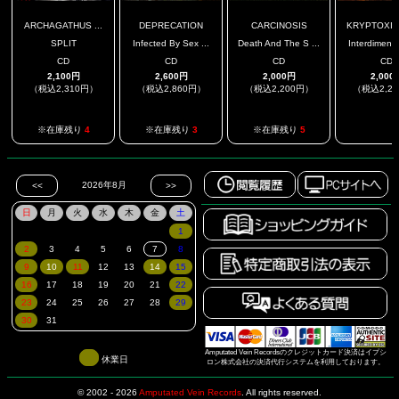
ARCHAGATHUS ...
DEPRECATION
CARCINOSIS
KRYPTOXIK 
SPLIT
Infected By Sex ...
Death And The S ...
Interdimensi
CD
CD
CD
CD
2,100円
2,600円
2,000円
2,000
（税込2,310円）
（税込2,860円）
（税込2,200円）
（税込2,2
.
※在庫残り
4
※在庫残り
3
※在庫残り
5
Amputated Vein Recordsのクレジットカード決済はイプシ
休業日
ロン株式会社の決済代行システムを利用しております。
© 2002 - 2026
Amputated Vein Records
.
All rights reserved.