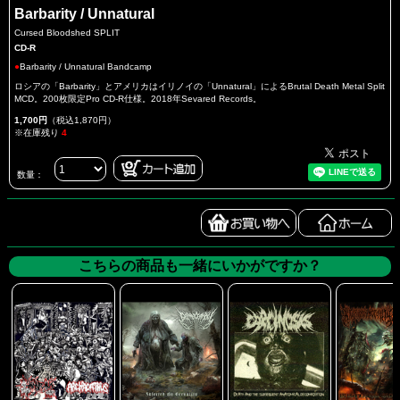
Barbarity / Unnatural
Cursed Bloodshed SPLIT
CD-R
●
Barbarity / Unnatural Bandcamp
ロシアの「Barbarity」とアメリカはイリノイの「Unnatural」によるBrutal Death Metal Split
MCD。200枚限定Pro CD-R仕様。2018年Sevared Records。
1,700円
（税込1,870円）
※在庫残り
4
数量：
こちらの商品も一緒にいかがですか？