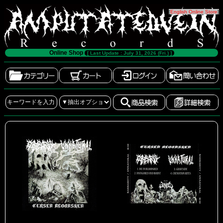
[
English Online Store
]
Online Shop
[ Last Update : July 31, 2026 (Fri.) ]