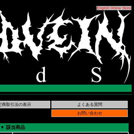
[
English Online Store
]
▼ 該当商品