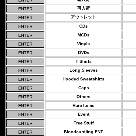
再入荷
アウトレット
CDs
MCDs
Vinyls
DVDs
T-Shirts
Long Sleeves
Hooded Sweatshirts
Caps
Others
Rare Items
Event
Free Stuff
Bloodcurdling ENT