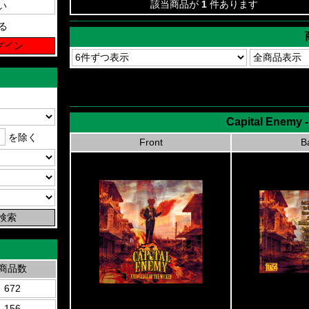
該当商品が
1
件あります
る
Capital Enemy 
を除く
Front
B
商品数
672
156