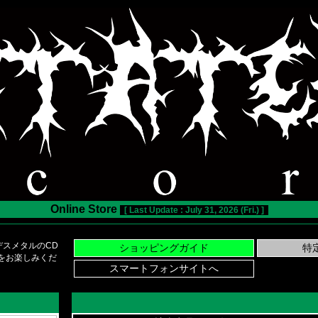
Online Store
[ Last Update : July 31, 2026 (Fri.) ]
スメタルのCD
い物をお楽しみくだ