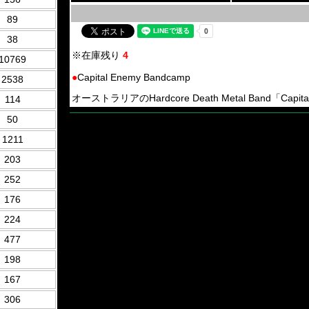
89
38
※在庫残り
4
10769
●
Capital Enemy Bandcamp
2538
オーストラリアのHardcore Death Metal Band「Capit
114
50
1211
203
252
176
224
477
198
167
306