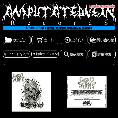
[
English Online Store
]
Online Shop
[ Last Update : July 31, 2026 (Fri.) ]