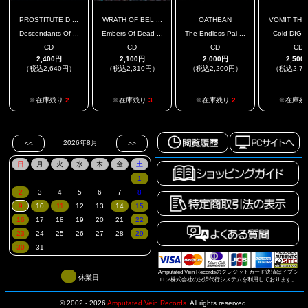
PROSTITUTE D ...
WRATH OF BEL ...
OATHEAN
VOMIT THE
Descendants Of ...
Embers Of Dead ...
The Endless Pai ...
Cold DIGI
CD
CD
CD
CD
2,400円
2,100円
2,000円
2,500
（税込2,640円）
（税込2,310円）
（税込2,200円）
（税込2,7
※在庫残り
2
※在庫残り
3
※在庫残り
2
※在庫残
Amputated Vein Recordsのクレジットカード決済はイプシ
休業日
ロン株式会社の決済代行システムを利用しております。
© 2002 - 2026
Amputated Vein Records
.
All rights reserved.