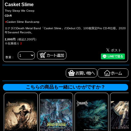
Casket Slime
They Sleep We Creep
CD-R
●
Casket Slime Bandcamp
カナダのDeath Metal Band「Casket Slime」のDebut CD。100枚限定Pro CD-R仕様。2020
年Sevared Records。
2,000円
（税込2,200円）
※在庫残り
2
数量：
こちらの商品も一緒にいかがですか？