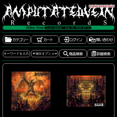
[
English Online Store
]
Online Shop
[ Last Update : July 31, 2026 (Fri.) ]