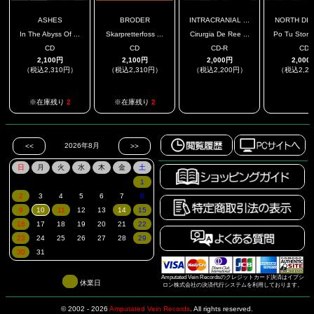
ASHES
BRODER
INTRACRANIAL ...
NORTH DI
In The Abyss Of ...
Skarpretterfoss ...
Cirurgia De Ree ...
Po Tu Storon
CD
CD
CD-R
CD
2,100円
2,100円
2,000円
2,000
（税込2,310円）
（税込2,310円）
（税込2,200円）
（税込2,2
.
.
※在庫残り
2
※在庫残り
2
Amputated Vein Recordsのクレジットカード決済はイプシ
休業日
ロン株式会社の決済代行システムを利用しております。
© 2002 - 2026
Amputated Vein Records
.
All rights reserved.