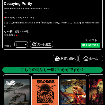
Decaying Purity
Mass Extinction Of The Providential Ones
CD
●
Decaying Purity Bandcamp
トルコのBrutal Death Metal Band「Decaying Purity」の4th CD。2020年Sevared Record
s。
2,000円
（税込2,200円）
※在庫残り
2
数量：
こちらの商品も一緒にいかがですか？