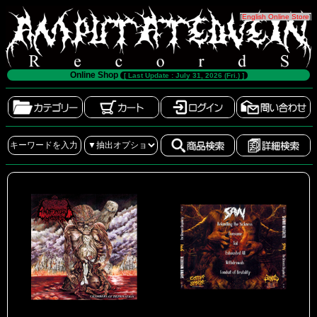
[
English Online Store
]
Online Shop
[ Last Update : July 31, 2026 (Fri.) ]