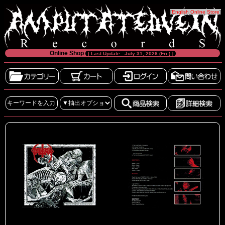
[
English Online Store
]
Online Shop
[ Last Update : July 31, 2026 (Fri.) ]