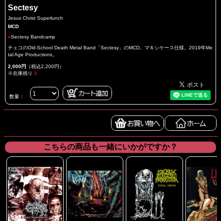
Sectesy
Jesus Christ Superlunch
MCD
●
Sectesy Bandcamp
チェコのOld-School Death Metal Band「Sectesy」のMCD。マキシケース仕様。2019年Me
tal Age Productions。
2,000円
（税込2,200円）
※在庫残り
3
数量：
こちらの商品も一緒にいかがですか？