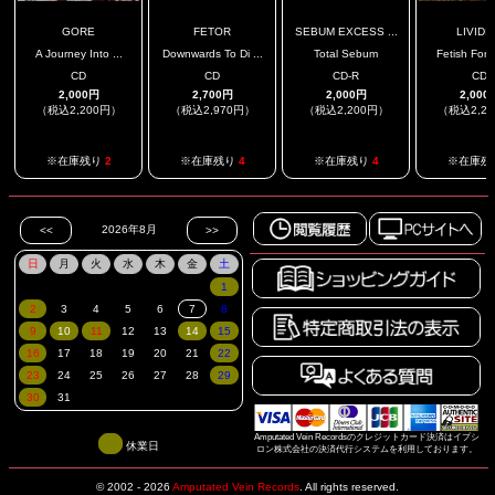
GORE
FETOR
SEBUM EXCESS ...
LIVIDI
A Journey Into ...
Downwards To Di ...
Total Sebum
Fetish For T
CD
CD
CD-R
CD
2,000円
2,700円
2,000円
2,000
（税込2,200円）
（税込2,970円）
（税込2,200円）
（税込2,2
※在庫残り
2
※在庫残り
4
※在庫残り
4
※在庫残
Amputated Vein Recordsのクレジットカード決済はイプシ
休業日
ロン株式会社の決済代行システムを利用しております。
© 2002 - 2026
Amputated Vein Records
.
All rights reserved.