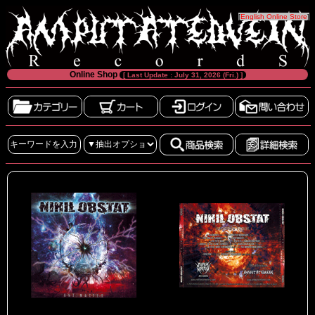
[
English Online Store
]
Online Shop
[ Last Update : July 31, 2026 (Fri.) ]