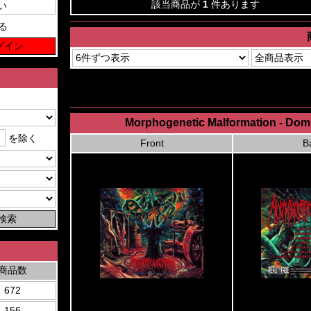
該当商品が
1
件あります
る
Morphogenetic Malformation - Dom
を除く
Front
B
商品数
672
156