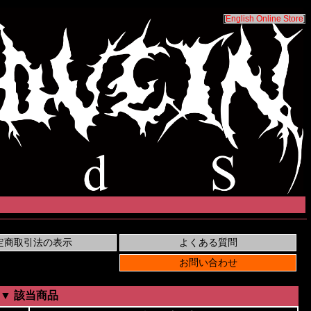
[
English Online Store
]
▼ 該当商品