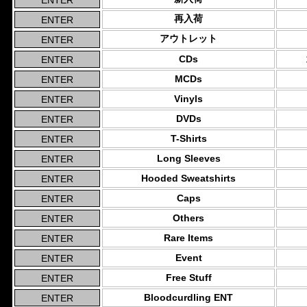
再入荷
アウトレット
CDs
MCDs
Vinyls
DVDs
T-Shirts
Long Sleeves
Hooded Sweatshirts
Caps
Others
Rare Items
Event
Free Stuff
Bloodcurdling ENT