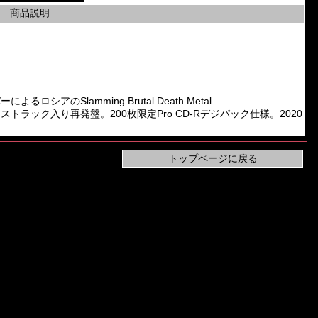
商品説明
のメンバーによるロシアのSlamming Brutal Death Metal
CD。ボーナストラック入り再発盤。200枚限定Pro CD-Rデジパック仕様。2020