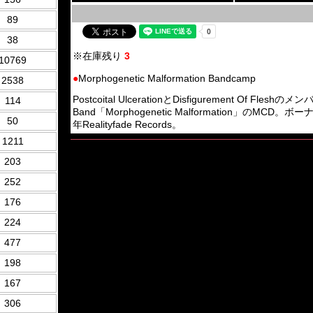
89
38
※在庫残り
3
10769
●
Morphogenetic Malformation Bandcamp
2538
Postcoital UlcerationとDisfigurement Of Flesh
114
Band「Morphogenetic Malformation」のM
50
年Realityfade Records。
1211
203
252
176
224
477
198
167
306