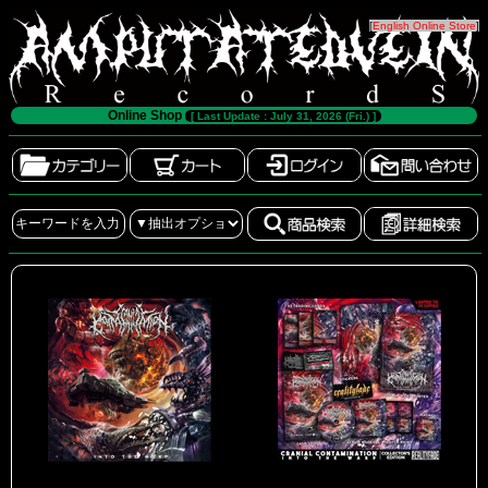
[
English Online Store
]
Online Shop
[ Last Update : July 31, 2026 (Fri.) ]