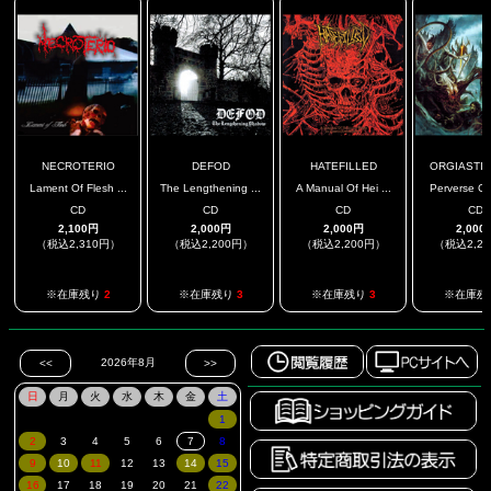
NECROTERIO
DEFOD
HATEFILLED
ORGIASTIC 
Lament Of Flesh ...
The Lengthening ...
A Manual Of Hei ...
Perverse Car
CD
CD
CD
CD
2,100円
2,000円
2,000円
2,000
（税込2,310円）
（税込2,200円）
（税込2,200円）
（税込2,2
※在庫残り
2
※在庫残り
3
※在庫残り
3
※在庫残