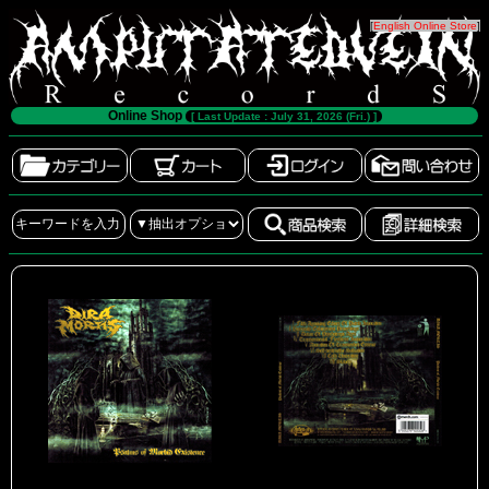
[
English Online Store
]
Online Shop
[ Last Update : July 31, 2026 (Fri.) ]