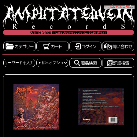
[
English Online Store
]
Online Shop
[ Last Update : July 31, 2026 (Fri.) ]