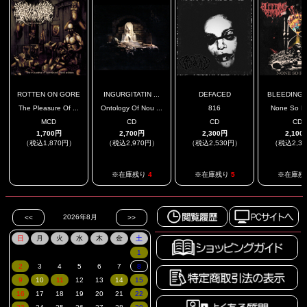
ROTTEN ON GORE
INGURGITATIN ...
DEFACED
BLEEDING R
The Pleasure Of ...
Ontology Of Nou ...
816
None So F
MCD
CD
CD
CD
1,700円
2,700円
2,300円
2,100
（税込1,870円）
（税込2,970円）
（税込2,530円）
（税込2,3
.
※在庫残り
4
※在庫残り
5
※在庫残