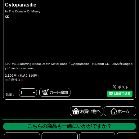
Cytoparasitic
In The Domain Of Misery
CD
ロシアのSlamming Brutal Death Metal Band「Cytoparasitic」のDebut CD。2020年Ungodl
y Ruins Productions。
2,100円
（税込2,310円）
※在庫残り
3
数量：
こちらの商品も一緒にいかがですか？