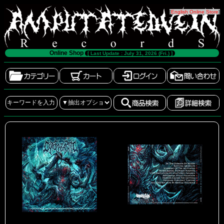
[
English Online Store
]
Online Shop
[ Last Update : July 31, 2026 (Fri.) ]