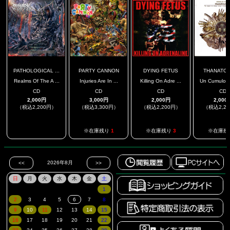
PATHOLOGICAL ...
PARTY CANNON
DYING FETUS
THANATO
Realms Of The A ...
Injuries Are In ...
Killing On Adre ...
Un Cumulo De
CD
CD
CD
CD
2,000円
3,000円
2,000円
2,000
（税込2,200円）
（税込3,300円）
（税込2,200円）
（税込2,2
.
※在庫残り
1
※在庫残り
3
※在庫残