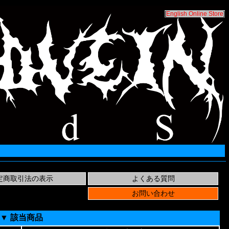
[
English Online Store
]
▼ 該当商品