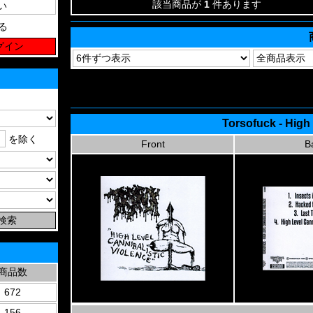
該当商品が
1
件あります
る
Torsofuck - High 
を除く
Front
B
商品数
672
156