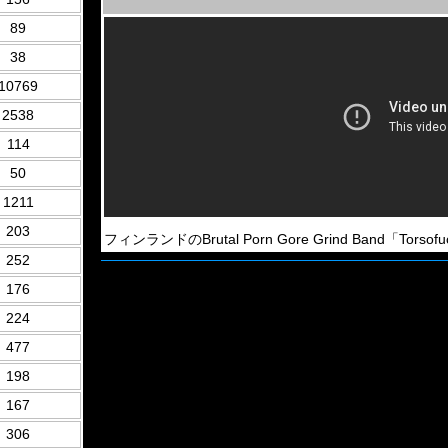
89
38
10769
2538
114
50
1211
203
フィンランドのBrutal Porn Gore Grind Band「Torso
252
176
224
477
198
167
306