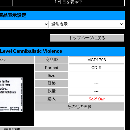
1 件目を表示中
商品表示設定
Level Cannibalistic Violence
商品ID
ack
MCD1703
Format
CD-R
Size
---
価格
---
数量
---
購入
Sold Out
その他の画像