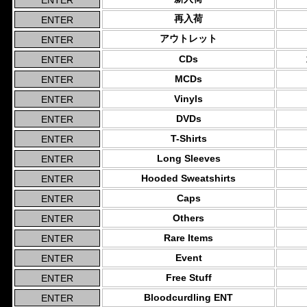
再入荷
アウトレット
CDs
MCDs
Vinyls
DVDs
T-Shirts
Long Sleeves
Hooded Sweatshirts
Caps
Others
Rare Items
Event
Free Stuff
Bloodcurdling ENT