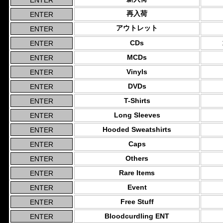
再入荷
アウトレット
CDs
MCDs
Vinyls
DVDs
T-Shirts
Long Sleeves
Hooded Sweatshirts
Caps
Others
Rare Items
Event
Free Stuff
Bloodcurdling ENT