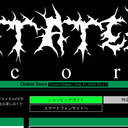
Online Store
[ Last Update : July 31, 2026 (Fri.) ]
スメタルのCD
い物をお楽しみくだ