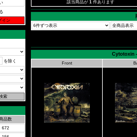
該当商品が
1
件あります
る
Cytotoxin 
を除く
Front
B
商品数
672
156