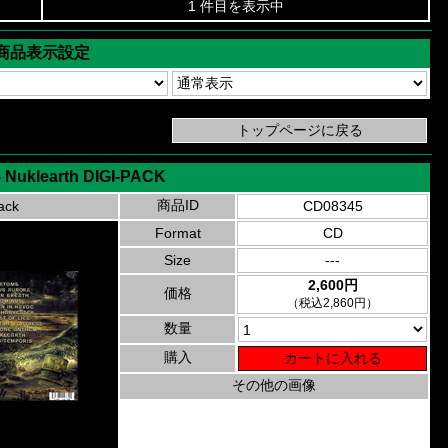
1 件目を表示中
商品表示設定
- Nuklearth DIGI-PACK
商品ID
ack
CD08345
Format
CD
Size
---
2,600円
価格
（税込2,860円）
数量
購入
その他の画像