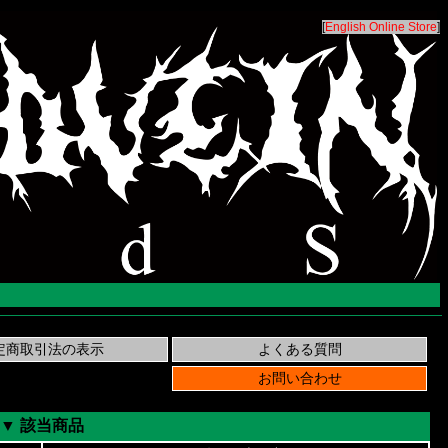
[
English Online Store
]
▼ 該当商品