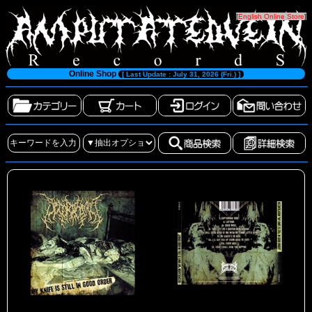
[
English Online Store
]
Online Shop
[ Last Update : July 31, 2026 (Fri.) ]