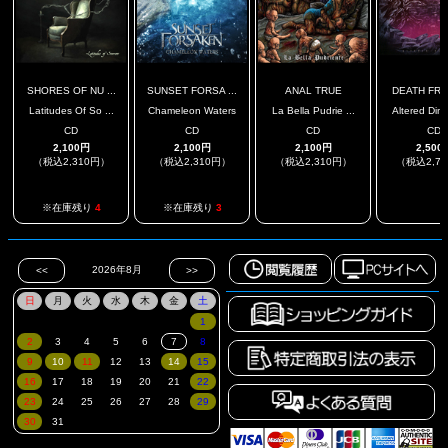
SHORES OF NU ...
SUNSET FORSA ...
ANAL TRUE
DEATH FROM
Latitudes Of So ...
Chameleon Waters
La Bella Pudrie ...
Altered Dime
CD
CD
CD
CD
2,100円
2,100円
2,100円
2,500
（税込2,310円）
（税込2,310円）
（税込2,310円）
（税込2,7
.
.
※在庫残り
4
※在庫残り
3