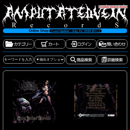
[
English Online Store
]
Online Shop
[ Last Update : July 31, 2026 (Fri.) ]