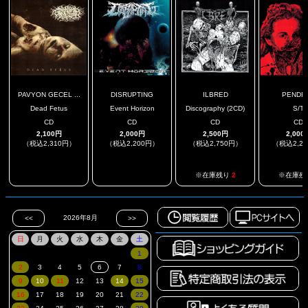
PAVYON GECEL ...
DISRUPTING
ILBRED
PENDR
Dead Fetus
Event Horizon
Discography (2CD)
S/T
CD
CD
CD
CD
2,100円
2,000円
2,500円
2,000
（税込2,310円）
（税込2,200円）
（税込2,750円）
（税込2,2
.
.
※在庫残り
2
※在庫残