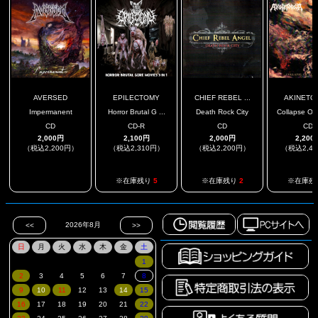
AVERSED
EPILECTOMY
CHIEF REBEL ...
AKINETO
Impermanent
Horror Brutal G ...
Death Rock City
Collapse Of 
CD
CD-R
CD
CD
2,000円
2,100円
2,000円
2,200
（税込2,200円）
（税込2,310円）
（税込2,200円）
（税込2,4
.
※在庫残り
5
※在庫残り
2
※在庫残