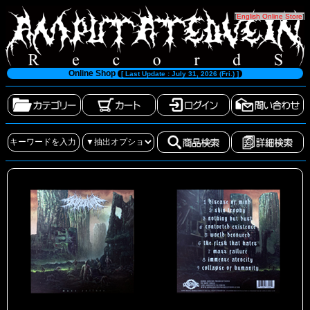
[
English Online Store
]
Online Shop
[ Last Update : July 31, 2026 (Fri.) ]