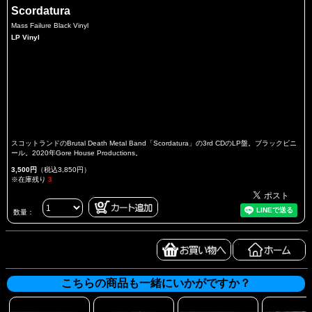
Scordatura
Mass Failure Black Vinyl
LP Vinyl
スコットランドのBrutal Death Metal Band「Scordatura」の3rd CDのLP盤。ブラックビニ
ール。2020年Gore House Productions。
3,500円
（税込3,850円）
※在庫残り
3
数量：
こちらの商品も一緒にいかがですか？