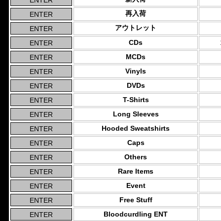
再入荷
アウトレット
CDs
MCDs
Vinyls
DVDs
T-Shirts
Long Sleeves
Hooded Sweatshirts
Caps
Others
Rare Items
Event
Free Stuff
Bloodcurdling ENT