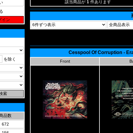
該当商品が
1
件あります
る
Cesspool Of Corruption - Er
を除く
Front
B
商品数
672
156