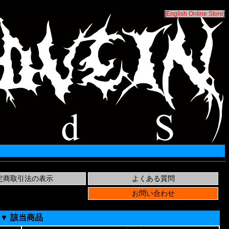
[
English Online Store
]
▼ 該当商品