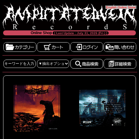
[
English Online Store
]
Online Shop
[ Last Update : July 31, 2026 (Fri.) ]