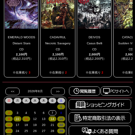
EMERALD WOODS
CADAVRUL
DEIVOS
CATACL
Distant Stars
Necrotic Savagery
Casus Belli
Sudden Viole
CD
CD
CD
CD
2,100円
2,100円
2,000円
2,000
（税込2,310円）
（税込2,310円）
（税込2,200円）
（税込2,2
※在庫残り
3
※在庫残り
2
※在庫残り
2
※在庫残