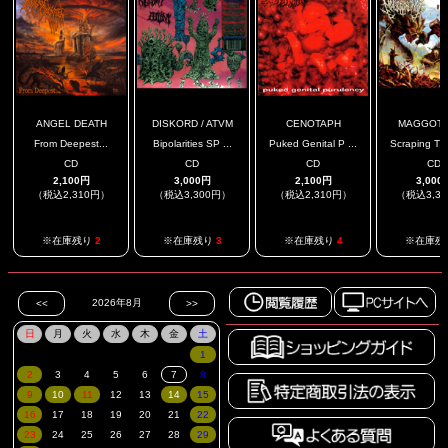
ANGEL DEATH
DISKORD / ATVM
CENOTAPH
MAGGOT 
From Deepest...
Bipolarities SP ...
Puked Genital P ...
Scraping The
CD
CD
CD
CD
2,100円
3,000円
2,100円
3,000
（税込2,310円）
（税込3,300円）
（税込2,310円）
（税込3,3
※在庫残り
2
※在庫残り
3
※在庫残り
4
※在庫残