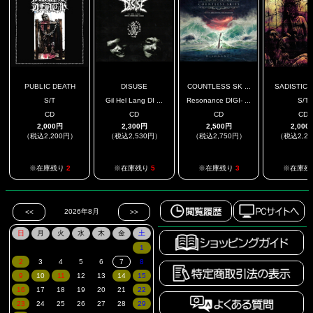
PUBLIC DEATH
DISUSE
COUNTLESS SK ...
SADISTIC D
S/T
Gil Hel Lang DI ...
Resonance DIGI- ...
S/T
CD
CD
CD
CD
2,000円
2,300円
2,500円
2,000
（税込2,200円）
（税込2,530円）
（税込2,750円）
（税込2,2
※在庫残り
2
※在庫残り
5
※在庫残り
3
※在庫残