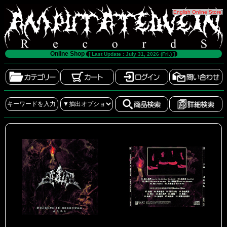
[
English Online Store
]
Online Shop
[ Last Update : July 31, 2026 (Fri.) ]