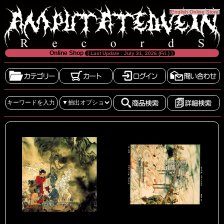
[
English Online Store
]
Online Shop
[ Last Update : July 31, 2026 (Fri.) ]