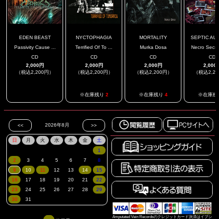
EDEN BEAST
NYCTOPHAGIA
MORTALITY
SEPTIC AU
Passivity Cause ...
Terrified Of To ...
Murka Dosa
Necro Secrea
CD
CD
CD
CD
2,000円
2,000円
2,000円
2,000
（税込2,200円）
（税込2,200円）
（税込2,200円）
（税込2,2
.
※在庫残り
2
※在庫残り
4
※在庫残
Amputated Vein Recordsのクレジットカード決済はイプシ