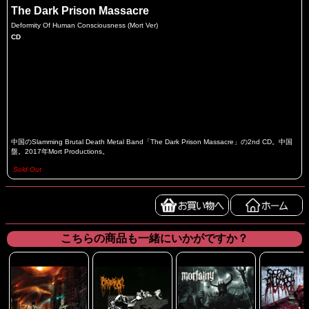
The Dark Prison Massacre
Deformity Of Human Consciousness (Mort Ver)
CD
中国のSlamming Brutal Death Metal Band「The Dark Prison Massacre」の2nd CD。中国
盤。2017年Mort Productions。
Sold Out
こちらの商品も一緒にいかがですか？