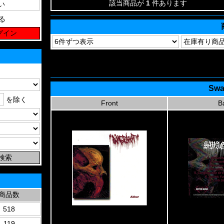
該当商品が
1
件あります
る
Swa
を除く
Front
B
商品数
518
119