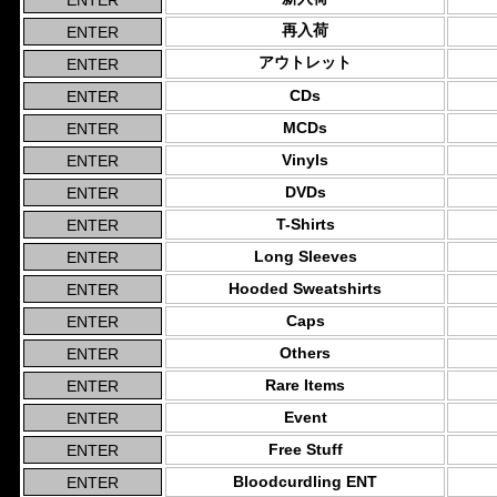
再入荷
アウトレット
CDs
MCDs
Vinyls
DVDs
T-Shirts
Long Sleeves
Hooded Sweatshirts
Caps
Others
Rare Items
Event
Free Stuff
Bloodcurdling ENT