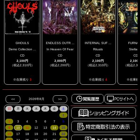
GHOULS
ENDLESS OUTR ...
INTERNAL SUF ...
FURNA
Demo Collection ...
In Heaven Of Fear
Rituals
Stellar
CD
CD
CD
CD
2,100円
2,000円
2,100円
2,100
（税込2,310円）
（税込2,200円）
（税込2,310円）
（税込2,3
.
※在庫残り
3
※在庫残り
4
※在庫残