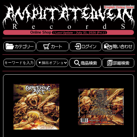
[
English Online Store
]
Online Shop
[ Last Update : July 31, 2026 (Fri.) ]