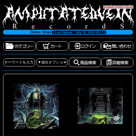
[
English Online Store
]
Online Shop
[ Last Update : July 31, 2026 (Fri.) ]