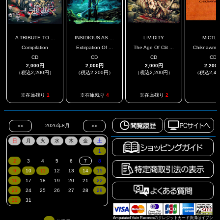
A TRIBUTE TO ...
INSIDIOUS AS ...
LIVIDITY
MICTL
Compilation
Extirpation Of ...
The Age Of Clit ...
Chiknawmiktl
CD
CD
CD
CD
2,000円
2,000円
2,000円
2,200
（税込2,200円）
（税込2,200円）
（税込2,200円）
（税込2,4
.
※在庫残り
1
※在庫残り
4
※在庫残り
2
Amputated Vein Recordsのクレジットカード決済はイプシ